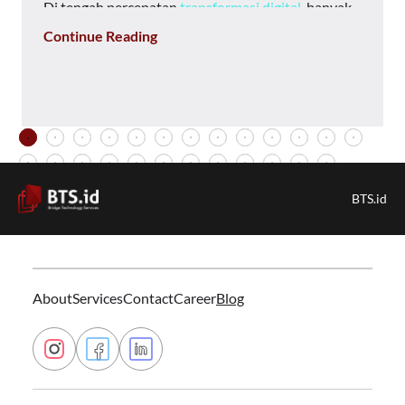
Di tengah percepatan
transformasi digital
, banyak
perusahaan menyadari bahwa membangun
Continue Reading
software enterprise tidak lagi sekadar membuat
aplikasi yang dapat digunakan. Tantangan seperti
integrasi sistem, keamanan data, skalabilitas,
hingga kebutuhan pengembangan berkelanjutan
menuntut perusahaan memiliki mitra teknologi
yang tepat.
Inilah alasan mengapa peran software house
BTS.id
Indonesia semakin penting dalam membantu bisnis
mengembangkan solusi enterprise yang mampu
mendukung pertumbuhan jangka panjang.
Software house Indonesia membantu perusahaan
merancang, mengembangkan, dan memelihara
About
Services
Contact
Career
Blog
software sesuai kebutuhan bisnis.
Layanannya dapat mencakup analisis kebutuhan,
UI/UX design, custom software development,
integrasi sistem, testing, deployment, hingga
maintenance. Software yang dikembangkan pun