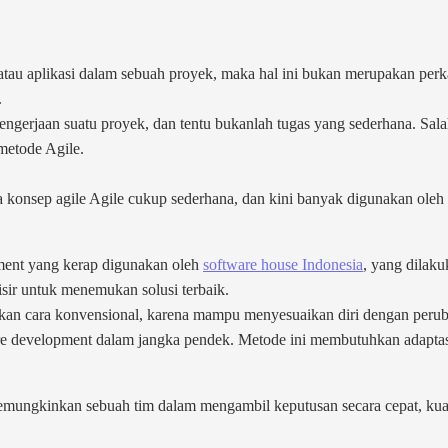
tau aplikasi dalam sebuah proyek, maka hal ini bukan merupakan pe
.
ngerjaan suatu proyek, dan tentu bukanlah tugas yang sederhana. Sal
metode Agile.
nya konsep agile Agile cukup sederhana, dan kini banyak digunakan ole
ment yang kerap digunakan oleh
software house Indonesia
, yang dilak
nisir untuk menemukan solusi terbaik.
dingkan cara konvensional, karena mampu menyesuaikan diri dengan per
e development dalam jangka pendek. Metode ini membutuhkan adaptasi
memungkinkan sebuah tim dalam mengambil keputusan secara cepat, kuali