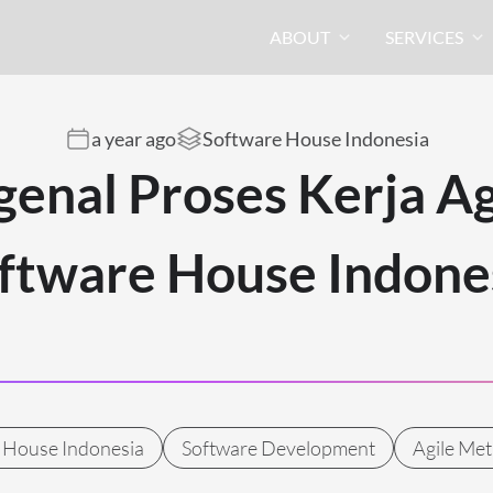
ABOUT
SERVICES
a year ago
Software House Indonesia
enal Proses Kerja Agi
ftware House Indone
 House Indonesia
Software Development
Agile Me