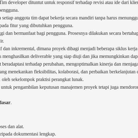
Tim developer dituntut untuk responsif terhadap revisi atau ide dari kl
 pengguna.
setiap anggota tim dapat bekerja secara mandiri tanpa harus menunggu ba
ada fitur yang dibutuhkan pengguna.
ggi dan bermanfaat bagi pengguna. Prosesnya dilakukan secara bertahap
r.
 dan inkremental, dimana proyek dibagi menjadi beberapa siklus kerja 
s menghasilkan deliverable yang siap diuji dan jika memungkinkan dapat
 beradaptasi terhadap perubahan, mengoptimalkan kinerja dan menjaga
ang menekankan fleksibilitas, kolaborasi, dan perbaikan berkelanjutan
 oleh sekelompok praktisi perangkat lunak.
san untuk pengambilan keputusan manajemen proyek tetapi juga mendor
dasar
.
ses dan alat.
aripada dokumentasi lengkap.