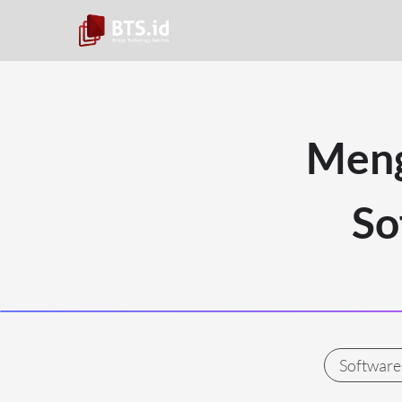
Meng
So
Software