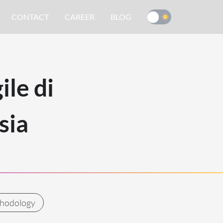
CONTACT
CAREER
BLOG
le di
sia
thodology